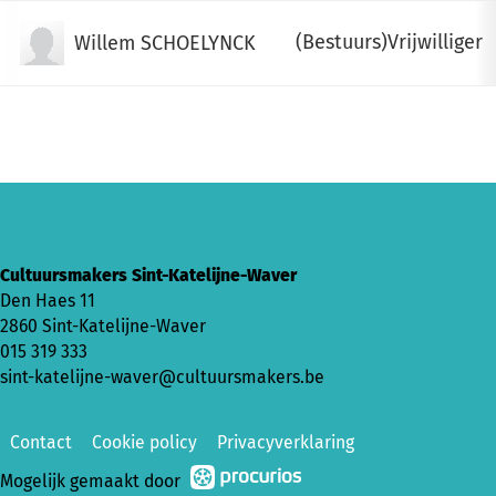
(Bestuurs)Vrijwilliger
Willem SCHOELYNCK
Cultuursmakers Sint-Katelijne-Waver
Den Haes 11
2860 Sint-Katelijne-Waver
015 319 333
sint-katelijne-waver@cultuursmakers.be
Contact
Cookie policy
Privacyverklaring
Mogelijk gemaakt door