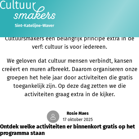
Internationale Dag tegen Armoede
Vandaag, op 17 oktober, de Internationale Dag voor
de Uitbanning van Armoede, zetten we bij
Cultuursmakers een belangrijk principe extra in de
verf: cultuur is voor iedereen.
We geloven dat cultuur mensen verbindt, kansen
creëert en muren afbreekt. Daarom organiseren onze
groepen het hele jaar door activiteiten die gratis
toegankelijk zijn. Op deze dag zetten we die
activiteiten graag extra in de kijker.
Rosie Maes
17 oktober 2025
Ontdek welke activiteiten er binnenkort gratis op het
programma staan