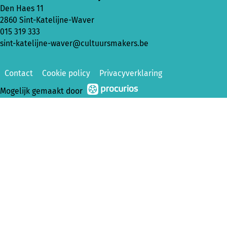
Den Haes 11
2860 Sint-Katelijne-Waver
015 319 333
sint-katelijne-waver@cultuursmakers.be
Contact
Cookie policy
Privacyverklaring
Mogelijk gemaakt door